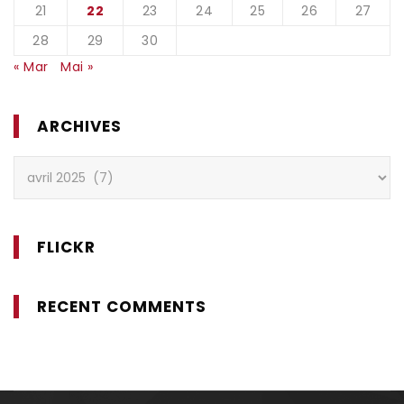
21
22
23
24
25
26
27
28
29
30
« Mar
Mai »
ARCHIVES
Archives
FLICKR
RECENT COMMENTS