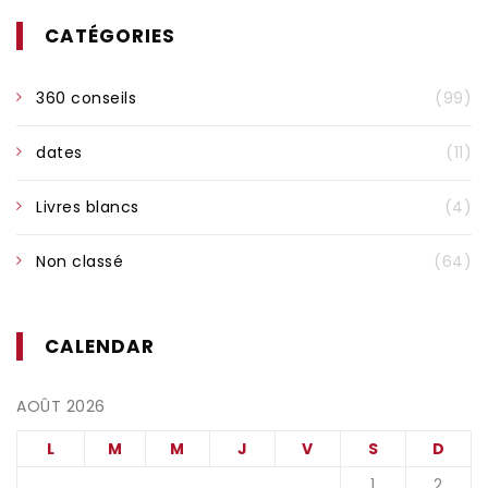
CATÉGORIES
360 conseils
(99)
dates
(11)
Livres blancs
(4)
Non classé
(64)
CALENDAR
AOÛT 2026
L
M
M
J
V
S
D
1
2