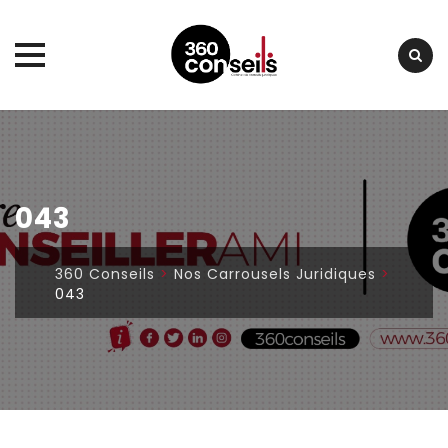
Skip
to
content
043
360 Conseils
>
Nos Carrousels Juridiques
>
043