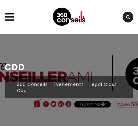
Skip
to
content
CDD
360 Conseils
>
Évènements
>
Legal Class
>
Cdd