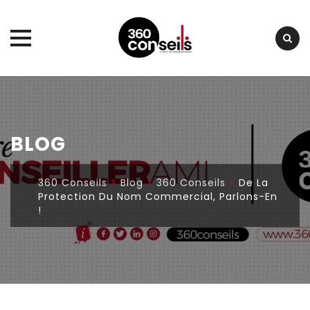
Skip
to
content
BLOG
360 Conseils
>
Blog
>
360 Conseils
>
De La
Protection Du Nom Commercial, Parlons-En
!