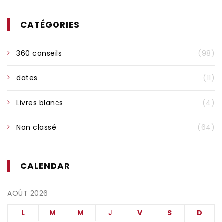
CATÉGORIES
360 conseils
(98)
dates
(11)
Livres blancs
(4)
Non classé
(64)
CALENDAR
AOÛT 2026
L
M
M
J
V
S
D