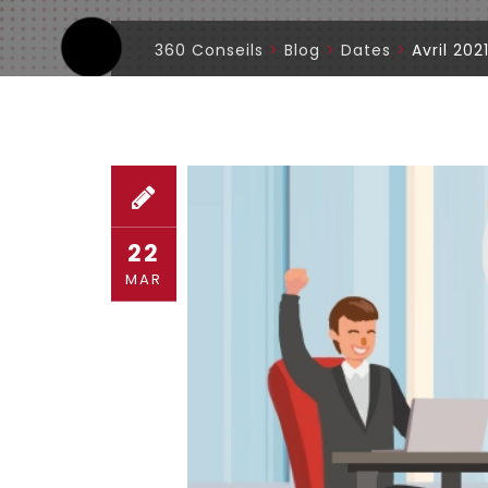
360 Conseils
>
Blog
>
Dates
>
Avril 20
22
MAR