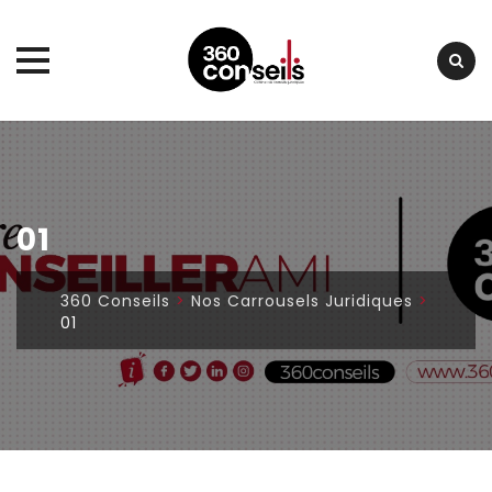
Skip
to
content
01
360 Conseils
>
Nos Carrousels Juridiques
>
01